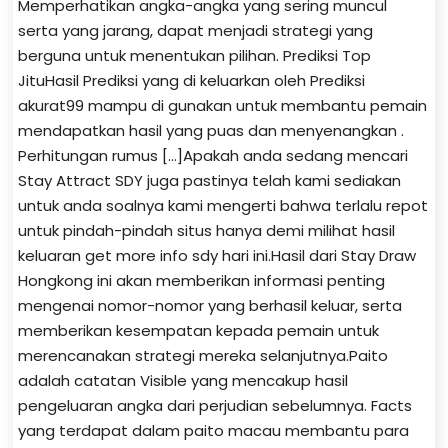
Memperhatikan angka-angka yang sering muncul
serta yang jarang, dapat menjadi strategi yang
berguna untuk menentukan pilihan. Prediksi Top
JituHasil Prediksi yang di keluarkan oleh Prediksi
akurat99 mampu di gunakan untuk membantu pemain
mendapatkan hasil yang puas dan menyenangkan .
Perhitungan rumus […]Apakah anda sedang mencari
Stay Attract SDY juga pastinya telah kami sediakan
untuk anda soalnya kami mengerti bahwa terlalu repot
untuk pindah-pindah situs hanya demi milihat hasil
keluaran get more info sdy hari ini.Hasil dari Stay Draw
Hongkong ini akan memberikan informasi penting
mengenai nomor-nomor yang berhasil keluar, serta
memberikan kesempatan kepada pemain untuk
merencanakan strategi mereka selanjutnya.Paito
adalah catatan Visible yang mencakup hasil
pengeluaran angka dari perjudian sebelumnya. Facts
yang terdapat dalam paito macau membantu para