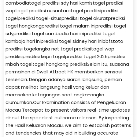
cambodiatogel prediksi sdy hari kamistogel prediksi
waptogel prediksi nusantaratogel prediksiprediksi
togelprediksi togel-situsprediksi togel akuratprediksi
togel hongkongprediksi togel malam iniprediksi togel
sdyprediksi togel cambodia hari iniprediksi togel
kamboja hari iniprediksi togel sidney hari inibbfstoto
prediksi togelangka net togel prediksitogel wap
prediksiprediksi kepri togelprediksi togel 2025prediksi
mbah togeltogel hongkong prediksiSelain itu, suasana
permainan di Dwell Attract HK memberikan sensasi
tersendiri. Dengan adanya siaran langsung, pemain
dapat melihat langsung hasil yang keluar dan
merasakan ketegangan saat angka-angka
diumumkan.Our Examination consists of Pengeluaran
Macau Tercepat to present visitors real-time updates
about the speediest outcome releases. By inspecting
the Hasil Keluaran Macau, we aim to establish patterns
and tendencies that may aid in building accurate